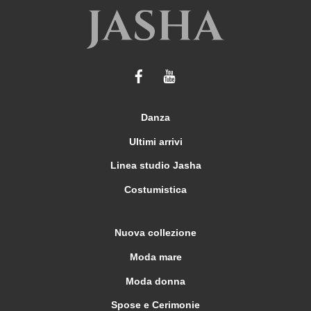
opzioni
possono
essere
scelte
nella
pagina
del
Danza
prodotto
Ultimi arrivi
Linea studio Jasha
Costumistica
Nuova collezione
Moda mare
Moda donna
Spose e Cerimonie