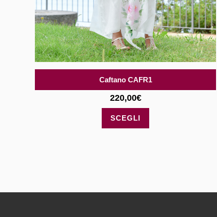
Caftano CAFR1
220,00
€
Questo
SCEGLI
prodotto
ha
più
varianti.
Le
opzioni
possono
essere