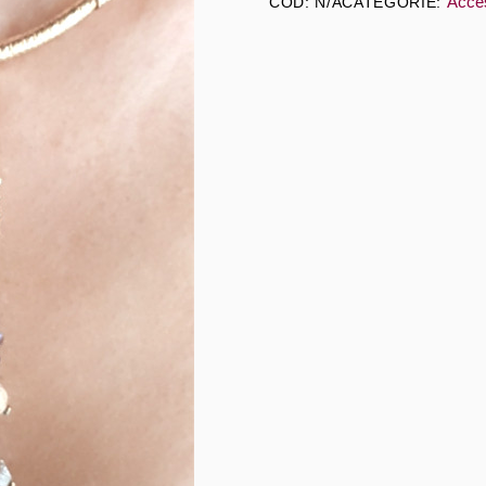
Acce
COD:
N/A
CATEGORIE: