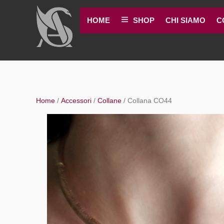
Skip
to
HOME
SHOP
CHI SIAMO
C
content
Home
/
Accessori
/
Collane
/ Collana CO44