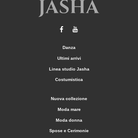
possono
essere
scelte
nella
pagina
del
Danza
prodotto
Ultimi arrivi
Linea studio Jasha
Costumistica
Nuova collezione
Moda mare
Moda donna
Spose e Cerimonie