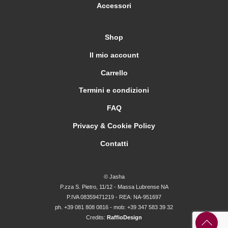
Accessori
Shop
Il mio account
Carrello
Termini e condizioni
FAQ
Privacy & Cookie Policy
Contatti
© Jasha
P.zza S. Pietro, 11/12 - Massa Lubrense NA
P.IVA 08359471219 - REA: NA-951697
ph. +39 081 808 0816 - mob: +39 347 583 39 32
Credits:
RaffioDesign
Back