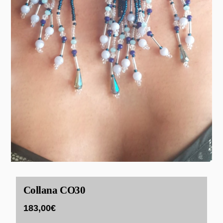
Collana CO30
183,00
€