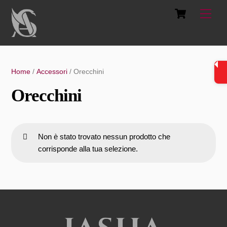
Skip
Cart
Men
to
content
Home
/
Accessori
/ Orecchini
Orecchini
Non è stato trovato nessun prodotto che
corrisponde alla tua selezione.