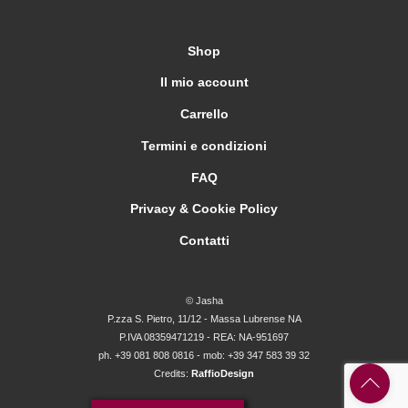
Shop
Il mio account
Carrello
Termini e condizioni
FAQ
Privacy & Cookie Policy
Contatti
© Jasha
P.zza S. Pietro, 11/12 - Massa Lubrense NA
P.IVA 08359471219 - REA: NA-951697
ph. +39 081 808 0816 - mob: +39 347 583 39 32
Credits:
RaffioDesign
Back
To